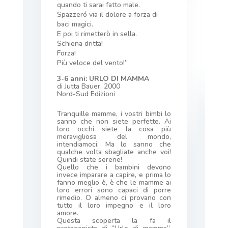
quando ti sarai fatto male.
Spazzeró via il dolore a forza di
baci magici.
E poi ti rimetterò in sella.
Schiena dritta!
Forza!
Più veloce del vento!”
3-6 anni: URLO DI MAMMA
di
Jutta Bauer, 2000
Nord-Sud Edizioni
Tranquille mamme, i vostri bimbi lo
sanno che non siete perfette. Ai
loro occhi siete la cosa più
meravigliosa del mondo,
intendiamoci. Ma lo sanno che
qualche volta sbagliate anche voi!
Quindi state serene!
Quello che i bambini devono
invece imparare a capire, e prima lo
fanno meglio è, è che le mamme ai
loro errori sono capaci di porre
rimedio. O almeno ci provano con
tutto il loro impegno e il loro
amore.
Questa scoperta la fa il