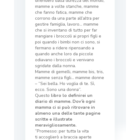
difenderli dalla durezza del mondo,
mamme a volte stanche, mamme
che fanno fatica, mamme che
corrono da una parte all’altra per
gestire famiglia, lavoro… mamme
che si inventano di tutto per far
mangiare i broccoli ai propri figli e
poi quando i bimbi non ci sono, si
fermano a ridere ripensando a
quando anche loro da piccole
odiavano i broccoli e venivano
sgridate dalla nonna.
Mamme di gemelli, mamme bis, tris,
mamme senza figli… mamme donne
– “Sei bella. Ho voglia di te. Sì,
ecco. Sono una donna”.
Questo
libro lo definirei un
diario di mamme. Dov’è ogni
mamma ci si può ritrovare in
almeno una delle tante pagine
scritte e illustrate
meravigliosamente.
“Promesso: per tutta la vita
ti accoglierò a braccia aperte