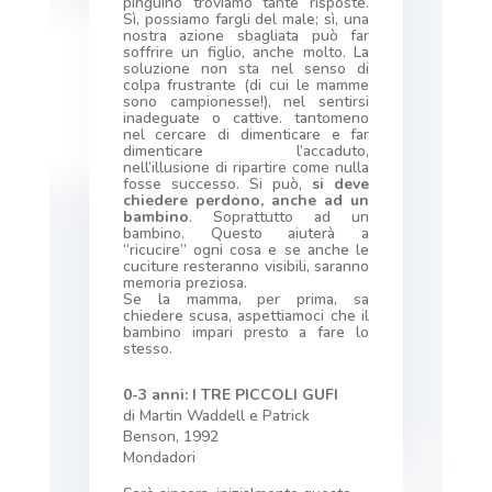
pinguino troviamo tante risposte.
Sì, possiamo fargli del male; sì, una
nostra azione sbagliata può far
soffrire un figlio, anche molto. La
soluzione non sta nel senso di
colpa frustrante (di cui le mamme
sono campionesse!), nel sentirsi
inadeguate o cattive. tantomeno
nel cercare di dimenticare e far
dimenticare l’accaduto,
nell’illusione di ripartire come nulla
fosse successo. Si può,
si deve
chiedere perdono, anche ad un
bambino
. Soprattutto ad un
bambino. Questo aiuterà a
“ricucire” ogni cosa e se anche le
cuciture resteranno visibili, saranno
memoria preziosa.
Se la mamma, per prima, sa
chiedere scusa, aspettiamoci che il
bambino impari presto a fare lo
stesso.
0-3 anni: I TRE PICCOLI GUFI
di Martin Waddell e Patrick
Benson, 1992
Mondadori