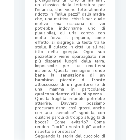
protagonista di “Urlo di mamma”,
un classico della letteratura per
l’infanzia, che viene letteralmente
ridotto in “mille pezzi” dalla madre
che, una mattina, chissà per quale
motivo (ma ciascuna di voi
potrebbe indovinarne uno di
plausibile), gli urla contro con
molta forza. Il pinguino, come
effetto, si disgrega: la testa tra le
stelle, il culetto in città, le ali nel
fitto della giungla. Ogni suo
pezzettino viene sparpagliato nei
più disparati luoghi della terra.
Impossibile per lui rimettersi
insieme. Questa immagine rende
bene la
sensazione di un
bambino piccolo di fronte
all’eccesso di un genitore
(e di
una mamma in particolare);
qualcosa dentro di lui si spezza.
Questa fragilità infantile potrebbe
atterrire. Davvero possiamo
procurare danni così grossi, anche
con una “semplice” sgridata, con
qualche parola di troppo sfuggita di
bocca? Come evitarlo? Come
rendere “forti” i nostri figli”, anche
rispetto a noi stessi?
Seguendo la storia del cucciolo di