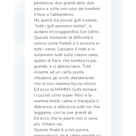
perplessa, due grandi temi, due
paure a volte non solo dei bambini,
il buio e l’abbandono.
Ma questi tre piccoli gufi insieme,
“tutti i gufi pensano molto!”, si
aiutano incoraggiandosi l’un l’altro.
Questo momento di difficoltà li
unisce come fratelli e li avvicina in
tutti i sensi. Lasciano il nido e si
sistemano tutti sullo stesso ramo,
quello di Sara, che sembra la più
grande, e si abbracciano. Tutti
insieme ad un certo punto
chiudono gli occhi, desiderando
che la loro mamma faccia ritorno.
Ed ecco la MAMMA Gufa tornare.
I cuccioli sono super felici e la
mamma molto calma e tranquilla li
abbraccia, e abbraccia tutti noi che
leggiamo, con le sue grandi ali.
Ed ecco che le paure non ci sono
più. Volano via.
Questo finale è a mio parere
meraviglioso, lei è calma perché sa