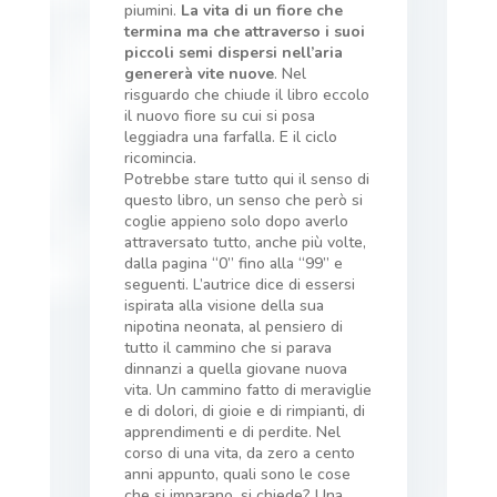
piumini.
La vita di un fiore che
termina ma che attraverso i suoi
piccoli semi dispersi nell’aria
genererà vite nuove
. Nel
risguardo che chiude il libro eccolo
il nuovo fiore su cui si posa
leggiadra una farfalla. E il ciclo
ricomincia.
Potrebbe stare tutto qui il senso di
questo libro, un senso che però si
coglie appieno solo dopo averlo
attraversato tutto, anche più volte,
dalla pagina “0” fino alla “99” e
seguenti. L’autrice dice di essersi
ispirata alla visione della sua
nipotina neonata, al pensiero di
tutto il cammino che si parava
dinnanzi a quella giovane nuova
vita. Un cammino fatto di meraviglie
e di dolori, di gioie e di rimpianti, di
apprendimenti e di perdite. Nel
corso di una vita, da zero a cento
anni appunto, quali sono le cose
che si imparano, si chiede? Una