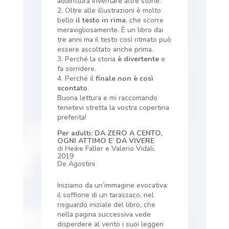
addirittura inventare altre storie.
2. Oltre alle illustrazioni è molto
bello
il testo in rima
, che scorre
meravigliosamente. È un libro dai
tre anni ma il testo così ritmato può
essere ascoltato anche prima.
3. Perché la storia
è divertente
e
fa sorridere.
4. Perché il
finale non è così
scontato
.
Buona lettura e mi raccomando
tenetevi stretta la vostra copertina
preferita!
Per adulti: DA ZERO A CENTO,
OGNI ATTIMO E’ DA VIVERE
di
Heike Faller e Valerio Vidali,
2019
De Agostini
Iniziamo da un’immagine evocativa:
il soffione di un tarassaco, nel
risguardo iniziale del libro, che
nella pagina successiva vede
disperdere al vento i suoi leggeri