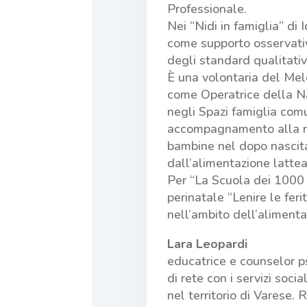
Professionale.
Nei “Nidi in famiglia” di I
come supporto osservativ
degli standard qualitativi
È una volontaria del Mel
come Operatrice della N
negli Spazi famiglia comun
accompagnamento alla na
bambine nel dopo nascita,
dall’alimentazione lattea
Per “La Scuola dei 1000 g
perinatale “Lenire le feri
nell’ambito dell’aliment
Lara Leopardi
educatrice e counselor p
di rete con i servizi soci
nel territorio di Varese.